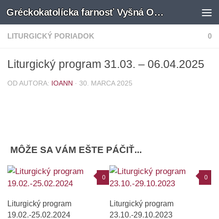
Gréckokatolícka farnosť Vyšná Olšava
Preskočiť na obsah
LITURGICKÝ PORIADOK
0
Liturgický program 31.03. – 06.04.2025
OD AUTORA:
IOANN
·
30. MARCA 2025
MÔŽE SA VÁM EŠTE PÁČIŤ...
0
0
Liturgický program
Liturgický program
19.02.-25.02.2024
23.10.-29.10.2023