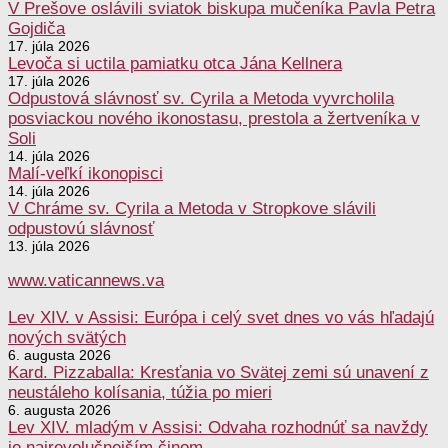
V Prešove oslávili sviatok biskupa mučeníka Pavla Petra
Gojdiča
17. júla 2026
Levoča si uctila pamiatku otca Jána Kellnera
17. júla 2026
Odpustová slávnosť sv. Cyrila a Metoda vyvrcholila
posviackou nového ikonostasu, prestola a žertveníka v
Soli
14. júla 2026
Malí-veľkí ikonopisci
14. júla 2026
V Chráme sv. Cyrila a Metoda v Stropkove slávili
odpustovú slávnosť
13. júla 2026
www.vaticannews.va
Lev XIV. v Assisi: Európa i celý svet dnes vo vás hľadajú
nových svätých
6. augusta 2026
Kard. Pizzaballa: Kresťania vo Svätej zemi sú unavení z
neustáleho kolísania, túžia po mieri
6. augusta 2026
Lev XIV. mladým v Assisi: Odvaha rozhodnúť sa navždy
je najrevolučnejším činom