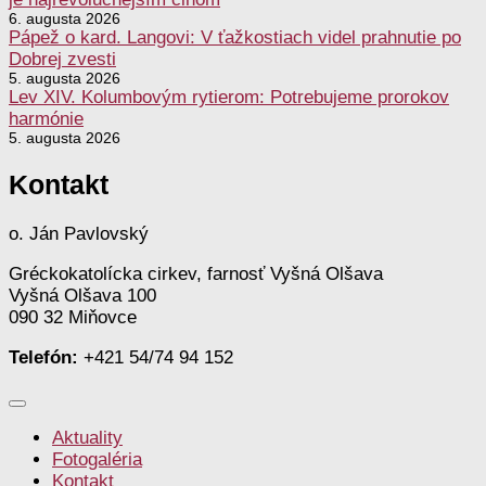
6. augusta 2026
Pápež o kard. Langovi: V ťažkostiach videl prahnutie po
Dobrej zvesti
5. augusta 2026
Lev XIV. Kolumbovým rytierom: Potrebujeme prorokov
harmónie
5. augusta 2026
Kontakt
o. Ján Pavlovský
Gréckokatolícka cirkev, farnosť Vyšná Olšava
Vyšná Olšava 100
090 32 Miňovce
Telefón:
+421 54/74 94 152
Aktuality
Fotogaléria
Kontakt