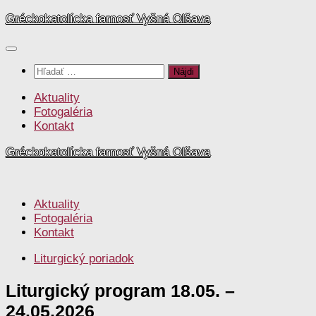
Preskočiť
Gréckokatolícka farnosť Vyšná Olšava
na
obsah
Hľadať:
Aktuality
Fotogaléria
Kontakt
Gréckokatolícka farnosť Vyšná Olšava
Aktuality
Fotogaléria
Kontakt
Liturgický poriadok
Liturgický program 18.05. –
24.05.2026