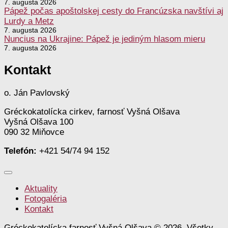
7. augusta 2026
Pápež počas apoštolskej cesty do Francúzska navštívi aj
Lurdy a Metz
7. augusta 2026
Nuncius na Ukrajine: Pápež je jediným hlasom mieru
7. augusta 2026
Kontakt
o. Ján Pavlovský
Gréckokatolícka cirkev, farnosť Vyšná Olšava
Vyšná Olšava 100
090 32 Miňovce
Telefón:
+421 54/74 94 152
Aktuality
Fotogaléria
Kontakt
Gréckokatolícka farnosť Vyšná Olšava © 2026. Všetky