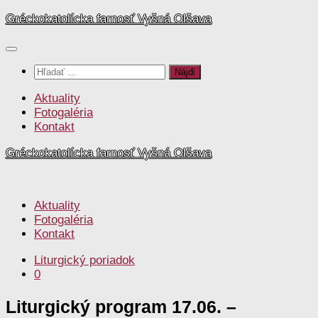
Preskočiť
Gréckokatolícka farnosť Vyšná Olšava
na
obsah
Hľadať:
Aktuality
Fotogaléria
Kontakt
Gréckokatolícka farnosť Vyšná Olšava
Aktuality
Fotogaléria
Kontakt
Liturgický poriadok
0
Liturgický program 17.06. –