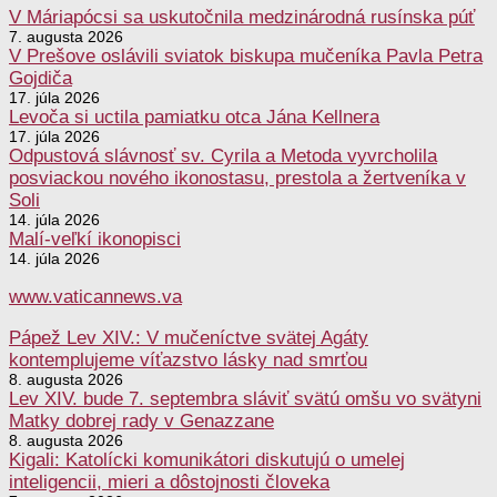
V Máriapócsi sa uskutočnila medzinárodná rusínska púť
7. augusta 2026
V Prešove oslávili sviatok biskupa mučeníka Pavla Petra
Gojdiča
17. júla 2026
Levoča si uctila pamiatku otca Jána Kellnera
17. júla 2026
Odpustová slávnosť sv. Cyrila a Metoda vyvrcholila
posviackou nového ikonostasu, prestola a žertveníka v
Soli
14. júla 2026
Malí-veľkí ikonopisci
14. júla 2026
www.vaticannews.va
Pápež Lev XIV.: V mučeníctve svätej Agáty
kontemplujeme víťazstvo lásky nad smrťou
8. augusta 2026
Lev XIV. bude 7. septembra sláviť svätú omšu vo svätyni
Matky dobrej rady v Genazzane
8. augusta 2026
Kigali: Katolícki komunikátori diskutujú o umelej
inteligencii, mieri a dôstojnosti človeka