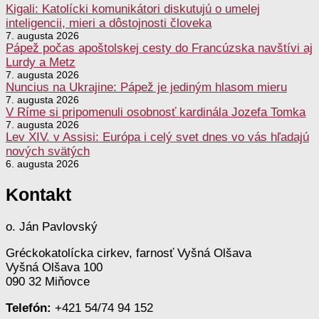
Kigali: Katolícki komunikátori diskutujú o umelej
inteligencii, mieri a dôstojnosti človeka
7. augusta 2026
Pápež počas apoštolskej cesty do Francúzska navštívi aj
Lurdy a Metz
7. augusta 2026
Nuncius na Ukrajine: Pápež je jediným hlasom mieru
7. augusta 2026
V Ríme si pripomenuli osobnosť kardinála Jozefa Tomka
7. augusta 2026
Lev XIV. v Assisi: Európa i celý svet dnes vo vás hľadajú
nových svätých
6. augusta 2026
Kontakt
o. Ján Pavlovský
Gréckokatolícka cirkev, farnosť Vyšná Olšava
Vyšná Olšava 100
090 32 Miňovce
Telefón:
+421 54/74 94 152