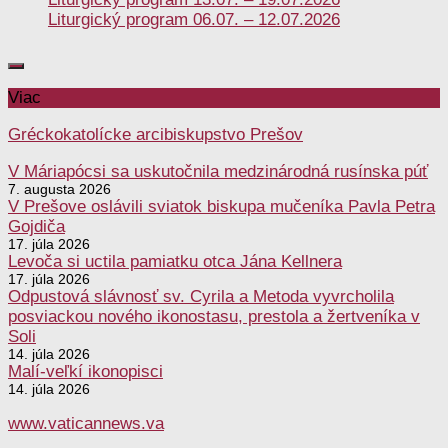
Liturgický program 06.07. – 12.07.2026
Viac
Gréckokatolícke arcibiskupstvo Prešov
V Máriapócsi sa uskutočnila medzinárodná rusínska púť
7. augusta 2026
V Prešove oslávili sviatok biskupa mučeníka Pavla Petra
Gojdiča
17. júla 2026
Levoča si uctila pamiatku otca Jána Kellnera
17. júla 2026
Odpustová slávnosť sv. Cyrila a Metoda vyvrcholila
posviackou nového ikonostasu, prestola a žertveníka v
Soli
14. júla 2026
Malí-veľkí ikonopisci
14. júla 2026
www.vaticannews.va