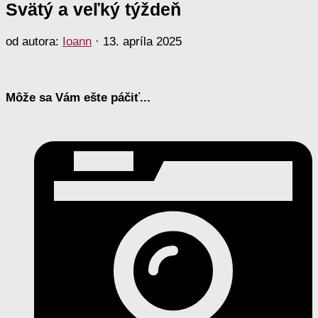
Svätý a veľký týždeň
od autora:
Ioann
·
13. apríla 2025
Môže sa Vám ešte páčiť...