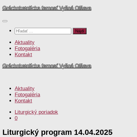
Preskočiť
Gréckokatolícka farnosť Vyšná Olšava
na
obsah
Hľadať:
Aktuality
Fotogaléria
Kontakt
Gréckokatolícka farnosť Vyšná Olšava
Aktuality
Fotogaléria
Kontakt
Liturgický poriadok
0
Liturgický program 14.04.2025