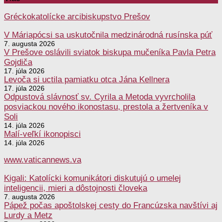
Gréckokatolícke arcibiskupstvo Prešov
V Máriapócsi sa uskutočnila medzinárodná rusínska púť
7. augusta 2026
V Prešove oslávili sviatok biskupa mučeníka Pavla Petra
Gojdiča
17. júla 2026
Levoča si uctila pamiatku otca Jána Kellnera
17. júla 2026
Odpustová slávnosť sv. Cyrila a Metoda vyvrcholila
posviackou nového ikonostasu, prestola a žertveníka v
Soli
14. júla 2026
Malí-veľkí ikonopisci
14. júla 2026
www.vaticannews.va
Kigali: Katolícki komunikátori diskutujú o umelej
inteligencii, mieri a dôstojnosti človeka
7. augusta 2026
Pápež počas apoštolskej cesty do Francúzska navštívi aj
Lurdy a Metz