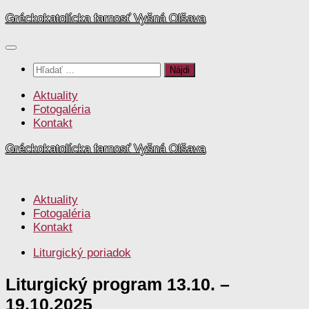
Preskočiť
Gréckokatolícka farnosť Vyšná Olšava
na
obsah
Hľadať:
Aktuality
Fotogaléria
Kontakt
Gréckokatolícka farnosť Vyšná Olšava
Aktuality
Fotogaléria
Kontakt
Liturgický poriadok
Liturgický program 13.10. –
19.10.2025